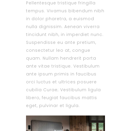
Pellentesque tristique fringilla
tempus. Vivamus bibendum nibh
in dolor pharetra, a euismod
nulla dignissim. Aenean viverra
tincidunt nibh, in imperdiet nunc.
Suspendisse eu ante pretium,
consectetur leo at, congue
quam. Nullam hendrerit porta
ante vitae tristique. Vestibulum
ante ipsum primis in faucibus
orci luctus et ultrices posuere
cubilia Curae; Vestibulum ligula
libero, feugiat faucibus mattis
eget, pulvinar et ligula.